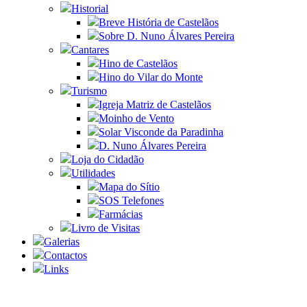
Historial
Breve História de Castelãos
Sobre D. Nuno Álvares Pereira
Cantares
Hino de Castelãos
Hino do Vilar do Monte
Turismo
Igreja Matriz de Castelãos
Moinho de Vento
Solar Visconde da Paradinha
D. Nuno Álvares Pereira
Loja do Cidadão
Utilidades
Mapa do Sítio
SOS Telefones
Farmácias
Livro de Visitas
Galerias
Contactos
Links