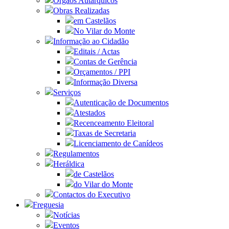
Orgãos Autárquicos
Obras Realizadas
em Castelãos
No Vilar do Monte
Informação ao Cidadão
Editais / Actas
Contas de Gerência
Orçamentos / PPI
Informação Diversa
Serviços
Autenticação de Documentos
Atestados
Recenceamento Eleitoral
Taxas de Secretaria
Licenciamento de Canídeos
Regulamentos
Heráldica
de Castelãos
do Vilar do Monte
Contactos do Executivo
Freguesia
Notícias
Eventos