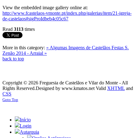
View the embedded image gallery online at:
http://www.fcastelaos-vmonte.pt/index.php/galerias/item/21-igreja-
de-castelaos#sigProIdbeb4c05c67
Read
3113
times
More in this category:
« Algumas Imagens de Castelãos
Festas S.
Zenão 2014 - Arraial »
back to top
Copyright © 2026 Freguesia de Castelãos e Vilar do Monte - All
Rights Reserved.
Designed by www.kmatos.net
Valid
XHTML
and
CSS
Goto Top
Início
Login
Autarquia