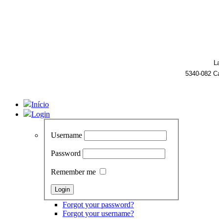
L
5340-082 C
Início
Login
Username
Password
Remember me
Forgot your password?
Forgot your username?