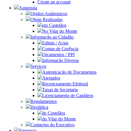
Create an account
Autarquia
Orgãos Autárquicos
Obras Realizadas
em Castelãos
No Vilar do Monte
Informação ao Cidadão
Editais / Actas
Contas de Gerência
Orçamentos / PPI
Informação Diversa
Serviços
Autenticação de Documentos
Atestados
Recenceamento Eleitoral
Taxas de Secretaria
Licenciamento de Canídeos
Regulamentos
Heráldica
de Castelãos
do Vilar do Monte
Contactos do Executivo
Freguesia