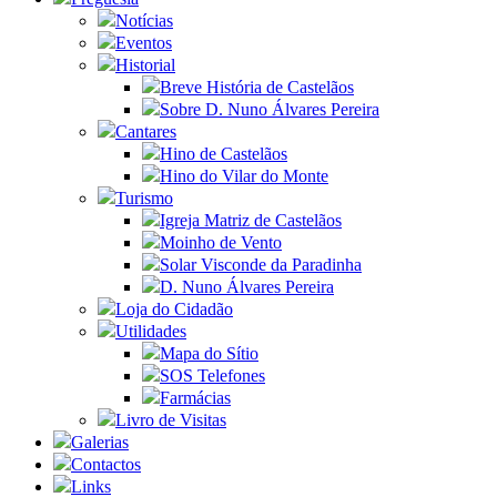
Notícias
Eventos
Historial
Breve História de Castelãos
Sobre D. Nuno Álvares Pereira
Cantares
Hino de Castelãos
Hino do Vilar do Monte
Turismo
Igreja Matriz de Castelãos
Moinho de Vento
Solar Visconde da Paradinha
D. Nuno Álvares Pereira
Loja do Cidadão
Utilidades
Mapa do Sítio
SOS Telefones
Farmácias
Livro de Visitas
Galerias
Contactos
Links