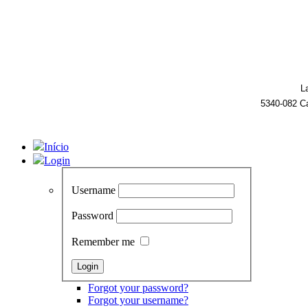
L
5340-082 C
Início
Login
Username
Password
Remember me
Forgot your password?
Forgot your username?