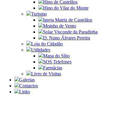
Hino de Castelãos
Hino do Vilar do Monte
Turismo
Igreja Matriz de Castelãos
Moinho de Vento
Solar Visconde da Paradinha
D. Nuno Álvares Pereira
Loja do Cidadão
Utilidades
Mapa do Sítio
SOS Telefones
Farmácias
Livro de Visitas
Galerias
Contactos
Links