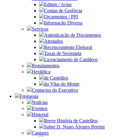
Editais / Actas
Contas de Gerência
Orçamentos / PPI
Informação Diversa
Serviços
Autenticação de Documentos
Atestados
Recenceamento Eleitoral
Taxas de Secretaria
Licenciamento de Canídeos
Regulamentos
Heráldica
de Castelãos
do Vilar do Monte
Contactos do Executivo
Freguesia
Notícias
Eventos
Historial
Breve História de Castelãos
Sobre D. Nuno Álvares Pereira
Cantares