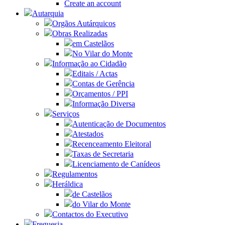
Create an account
Autarquia
Orgãos Autárquicos
Obras Realizadas
em Castelãos
No Vilar do Monte
Informação ao Cidadão
Editais / Actas
Contas de Gerência
Orçamentos / PPI
Informação Diversa
Serviços
Autenticação de Documentos
Atestados
Recenceamento Eleitoral
Taxas de Secretaria
Licenciamento de Canídeos
Regulamentos
Heráldica
de Castelãos
do Vilar do Monte
Contactos do Executivo
Freguesia