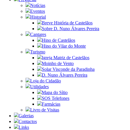
Notícias
Eventos
Historial
Breve História de Castelãos
Sobre D. Nuno Álvares Pereira
Cantares
Hino de Castelãos
Hino do Vilar do Monte
Turismo
Igreja Matriz de Castelãos
Moinho de Vento
Solar Visconde da Paradinha
D. Nuno Álvares Pereira
Loja do Cidadão
Utilidades
Mapa do Sítio
SOS Telefones
Farmácias
Livro de Visitas
Galerias
Contactos
Links