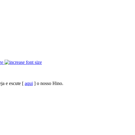
ze
ja e escute [
aqui
] o nosso Hino.