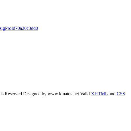
s#sigProId70a20c3dd0
hts Reserved.
Designed by www.kmatos.net
Valid
XHTML
and
CSS