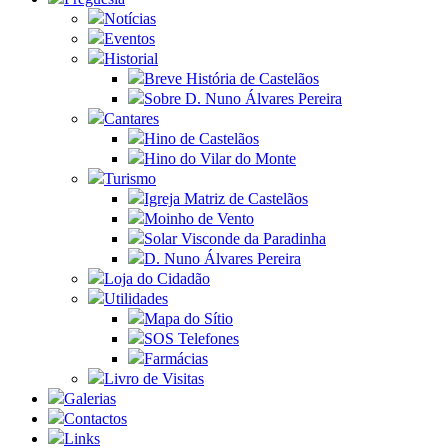
Notícias
Eventos
Historial
Breve História de Castelãos
Sobre D. Nuno Álvares Pereira
Cantares
Hino de Castelãos
Hino do Vilar do Monte
Turismo
Igreja Matriz de Castelãos
Moinho de Vento
Solar Visconde da Paradinha
D. Nuno Álvares Pereira
Loja do Cidadão
Utilidades
Mapa do Sítio
SOS Telefones
Farmácias
Livro de Visitas
Galerias
Contactos
Links