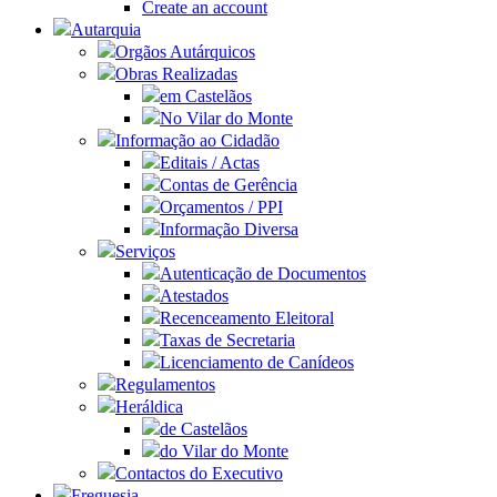
Create an account
Autarquia
Orgãos Autárquicos
Obras Realizadas
em Castelãos
No Vilar do Monte
Informação ao Cidadão
Editais / Actas
Contas de Gerência
Orçamentos / PPI
Informação Diversa
Serviços
Autenticação de Documentos
Atestados
Recenceamento Eleitoral
Taxas de Secretaria
Licenciamento de Canídeos
Regulamentos
Heráldica
de Castelãos
do Vilar do Monte
Contactos do Executivo
Freguesia