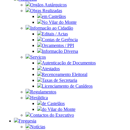
Orgãos Autárquicos
Obras Realizadas
em Castelãos
No Vilar do Monte
Informação ao Cidadão
Editais / Actas
Contas de Gerência
Orçamentos / PPI
Informação Diversa
Serviços
Autenticação de Documentos
Atestados
Recenceamento Eleitoral
Taxas de Secretaria
Licenciamento de Canídeos
Regulamentos
Heráldica
de Castelãos
do Vilar do Monte
Contactos do Executivo
Freguesia
Notícias