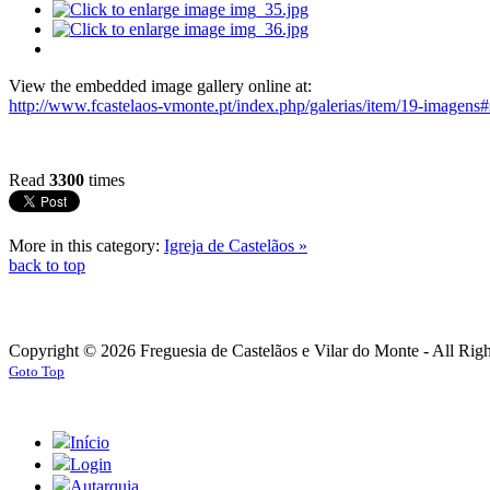
View the embedded image gallery online at:
http://www.fcastelaos-vmonte.pt/index.php/galerias/item/19-imagen
Read
3300
times
More in this category:
Igreja de Castelãos »
back to top
Copyright © 2026 Freguesia de Castelãos e Vilar do Monte - All Rig
Goto Top
Início
Login
Autarquia