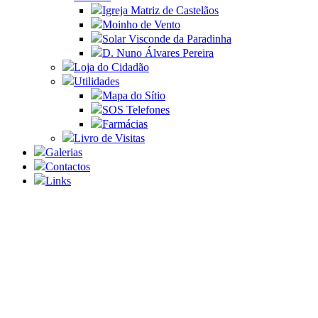
Igreja Matriz de Castelãos
Moinho de Vento
Solar Visconde da Paradinha
D. Nuno Álvares Pereira
Loja do Cidadão
Utilidades
Mapa do Sítio
SOS Telefones
Farmácias
Livro de Visitas
Galerias
Contactos
Links