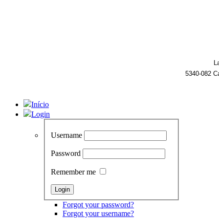
L
5340-082 C
Início
Login
Username
Password
Remember me
Forgot your password?
Forgot your username?