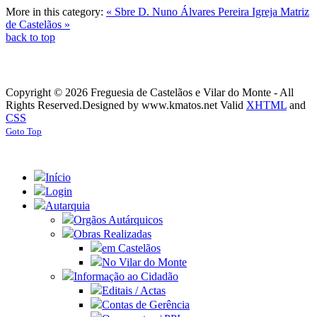
More in this category:
« Sbre D. Nuno Álvares Pereira
Igreja Matriz
de Castelãos »
back to top
Copyright © 2026 Freguesia de Castelãos e Vilar do Monte - All
Rights Reserved.
Designed by www.kmatos.net
Valid
XHTML
and
CSS
Goto Top
Início
Login
Autarquia
Orgãos Autárquicos
Obras Realizadas
em Castelãos
No Vilar do Monte
Informação ao Cidadão
Editais / Actas
Contas de Gerência