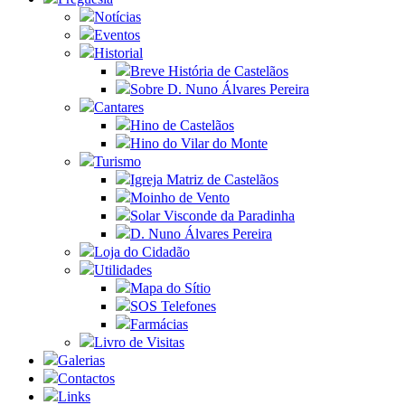
Notícias
Eventos
Historial
Breve História de Castelãos
Sobre D. Nuno Álvares Pereira
Cantares
Hino de Castelãos
Hino do Vilar do Monte
Turismo
Igreja Matriz de Castelãos
Moinho de Vento
Solar Visconde da Paradinha
D. Nuno Álvares Pereira
Loja do Cidadão
Utilidades
Mapa do Sítio
SOS Telefones
Farmácias
Livro de Visitas
Galerias
Contactos
Links