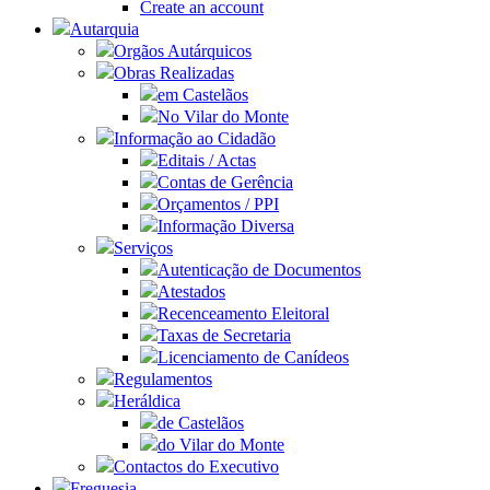
Create an account
Autarquia
Orgãos Autárquicos
Obras Realizadas
em Castelãos
No Vilar do Monte
Informação ao Cidadão
Editais / Actas
Contas de Gerência
Orçamentos / PPI
Informação Diversa
Serviços
Autenticação de Documentos
Atestados
Recenceamento Eleitoral
Taxas de Secretaria
Licenciamento de Canídeos
Regulamentos
Heráldica
de Castelãos
do Vilar do Monte
Contactos do Executivo
Freguesia