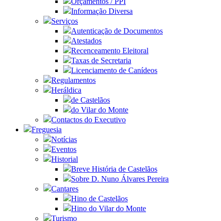
Orçamentos / PPI
Informação Diversa
Serviços
Autenticação de Documentos
Atestados
Recenceamento Eleitoral
Taxas de Secretaria
Licenciamento de Canídeos
Regulamentos
Heráldica
de Castelãos
do Vilar do Monte
Contactos do Executivo
Freguesia
Notícias
Eventos
Historial
Breve História de Castelãos
Sobre D. Nuno Álvares Pereira
Cantares
Hino de Castelãos
Hino do Vilar do Monte
Turismo