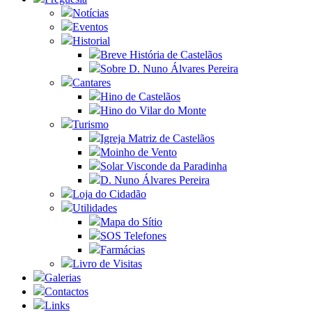
Notícias
Eventos
Historial
Breve História de Castelãos
Sobre D. Nuno Álvares Pereira
Cantares
Hino de Castelãos
Hino do Vilar do Monte
Turismo
Igreja Matriz de Castelãos
Moinho de Vento
Solar Visconde da Paradinha
D. Nuno Álvares Pereira
Loja do Cidadão
Utilidades
Mapa do Sítio
SOS Telefones
Farmácias
Livro de Visitas
Galerias
Contactos
Links