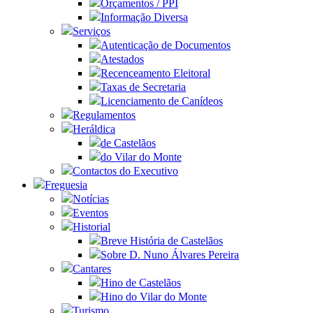
Orçamentos / PPI
Informação Diversa
Serviços
Autenticação de Documentos
Atestados
Recenceamento Eleitoral
Taxas de Secretaria
Licenciamento de Canídeos
Regulamentos
Heráldica
de Castelãos
do Vilar do Monte
Contactos do Executivo
Freguesia
Notícias
Eventos
Historial
Breve História de Castelãos
Sobre D. Nuno Álvares Pereira
Cantares
Hino de Castelãos
Hino do Vilar do Monte
Turismo