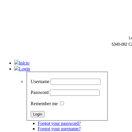
L
5340-082 C
Início
Login
Username
Password
Remember me
Forgot your password?
Forgot your username?