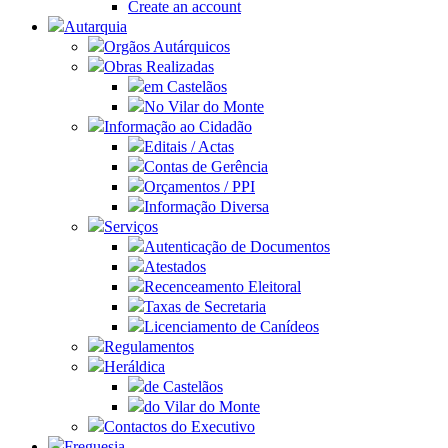
Create an account
Autarquia
Orgãos Autárquicos
Obras Realizadas
em Castelãos
No Vilar do Monte
Informação ao Cidadão
Editais / Actas
Contas de Gerência
Orçamentos / PPI
Informação Diversa
Serviços
Autenticação de Documentos
Atestados
Recenceamento Eleitoral
Taxas de Secretaria
Licenciamento de Canídeos
Regulamentos
Heráldica
de Castelãos
do Vilar do Monte
Contactos do Executivo
Freguesia