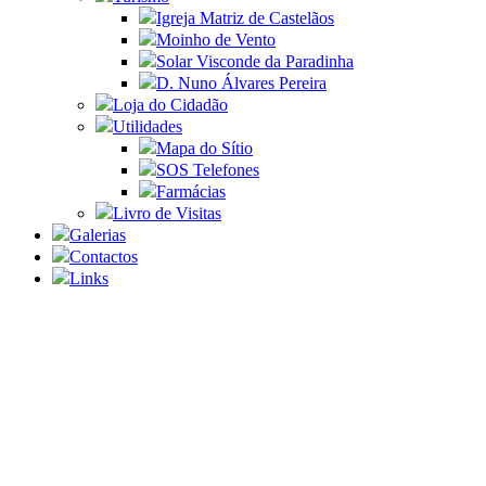
Igreja Matriz de Castelãos
Moinho de Vento
Solar Visconde da Paradinha
D. Nuno Álvares Pereira
Loja do Cidadão
Utilidades
Mapa do Sítio
SOS Telefones
Farmácias
Livro de Visitas
Galerias
Contactos
Links