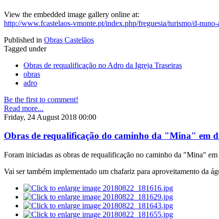
View the embedded image gallery online at:
http://www.fcastelaos-vmonte.pt/index.php/freguesia/turismo/d-nuno-
Published in
Obras Castelãos
Tagged under
Obras de requalificação no Adro da Igreja Traseiras
obras
adro
Be the first to comment!
Read more...
Friday, 24 August 2018 00:00
Obras de requalificação do caminho da "Mina" em di
Foram iniciadas as obras de requalificação no caminho da "Mina" em 
Vai ser também implementado um chafariz para aproveitamento da água