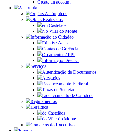
Create an account
Autarquia
Orgãos Autárquicos
Obras Realizadas
em Castelãos
No Vilar do Monte
Informação ao Cidadão
Editais / Actas
Contas de Gerência
Orçamentos / PPI
Informação Diversa
Serviços
Autenticação de Documentos
Atestados
Recenceamento Eleitoral
Taxas de Secretaria
Licenciamento de Canídeos
Regulamentos
Heráldica
de Castelãos
do Vilar do Monte
Contactos do Executivo
Freguesia