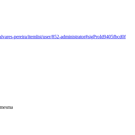
lvares-pereira/itemlist/user/852-administrator#sigProId9405fbcd0f
a mesma