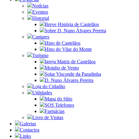
Notícias
Eventos
Historial
Breve História de Castelãos
Sobre D. Nuno Álvares Pereira
Cantares
Hino de Castelãos
Hino do Vilar do Monte
Turismo
Igreja Matriz de Castelãos
Moinho de Vento
Solar Visconde da Paradinha
D. Nuno Álvares Pereira
Loja do Cidadão
Utilidades
Mapa do Sítio
SOS Telefones
Farmácias
Livro de Visitas
Galerias
Contactos
Links