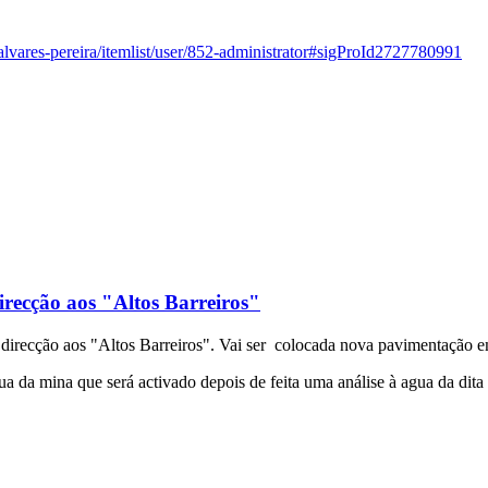
alvares-pereira/itemlist/user/852-administrator#sigProId2727780991
recção aos "Altos Barreiros"
direcção aos "Altos Barreiros". Vai ser colocada nova pavimentação e
 da mina que será activado depois de feita uma análise à agua da dita 