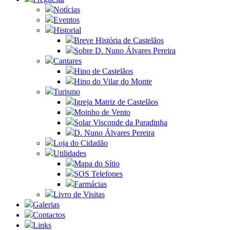
Notícias
Eventos
Historial
Breve História de Castelãos
Sobre D. Nuno Álvares Pereira
Cantares
Hino de Castelãos
Hino do Vilar do Monte
Turismo
Igreja Matriz de Castelãos
Moinho de Vento
Solar Visconde da Paradinha
D. Nuno Álvares Pereira
Loja do Cidadão
Utilidades
Mapa do Sítio
SOS Telefones
Farmácias
Livro de Visitas
Galerias
Contactos
Links