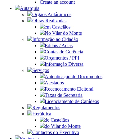
Create an account
Autarquia
Orgãos Autárquicos
Obras Realizadas
em Castelãos
No Vilar do Monte
Informação ao Cidadão
Editais / Actas
Contas de Gerência
Orçamentos / PPI
Informação Diversa
Serviços
Autenticação de Documentos
Atestados
Recenceamento Eleitoral
Taxas de Secretaria
Licenciamento de Canídeos
Regulamentos
Heráldica
de Castelãos
do Vilar do Monte
Contactos do Executivo
Freguesia