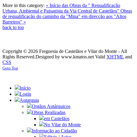
More in this category:
« Início das Obras da " Requalificação
Urbana, Ambiental e Paisagista da Via Central de Castelãos"
Obras
de requalificação do caminho da "Mina" em direcção aos "Altos
Barreiros" »
back to top
Copyright © 2026 Freguesia de Castelãos e Vilar do Monte - All
Rights Reserved.
Designed by www.kmatos.net
Valid
XHTML
and
CSS
Goto Top
Início
Login
Autarquia
Orgãos Autárquicos
Obras Realizadas
em Castelãos
No Vilar do Monte
Informação ao Cidadão
Editais / Actas