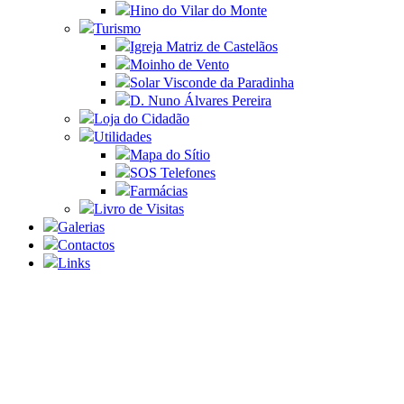
Hino do Vilar do Monte
Turismo
Igreja Matriz de Castelãos
Moinho de Vento
Solar Visconde da Paradinha
D. Nuno Álvares Pereira
Loja do Cidadão
Utilidades
Mapa do Sítio
SOS Telefones
Farmácias
Livro de Visitas
Galerias
Contactos
Links