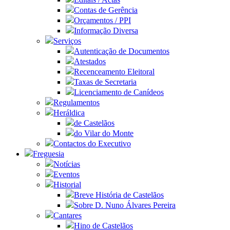
Contas de Gerência
Orçamentos / PPI
Informação Diversa
Serviços
Autenticação de Documentos
Atestados
Recenceamento Eleitoral
Taxas de Secretaria
Licenciamento de Canídeos
Regulamentos
Heráldica
de Castelãos
do Vilar do Monte
Contactos do Executivo
Freguesia
Notícias
Eventos
Historial
Breve História de Castelãos
Sobre D. Nuno Álvares Pereira
Cantares
Hino de Castelãos