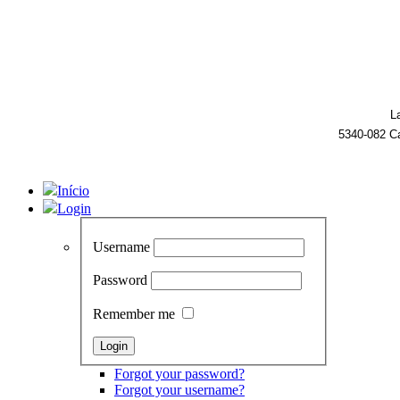
L
5340-082 C
Início
Login
Username
Password
Remember me
Forgot your password?
Forgot your username?