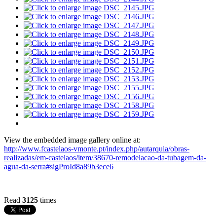
View the embedded image gallery online at:
http://www.fcastelaos-vmonte.pt/index.php/autarquia/obras-
realizadas/em-castelaos/item/38670-remodelacao-da-tubagem-da-
agua-da-serra#sigProId8a89b3ece6
Read
3125
times