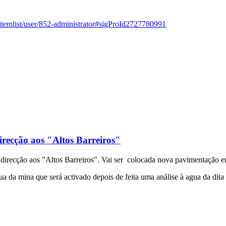
/itemlist/user/852-administrator#sigProId2727780991
recção aos "Altos Barreiros"
direcção aos "Altos Barreiros". Vai ser colocada nova pavimentação e
 da mina que será activado depois de feita uma análise à agua da dita 