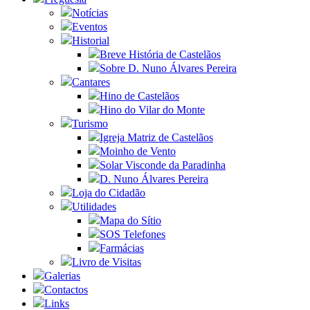
Notícias
Eventos
Historial
Breve História de Castelãos
Sobre D. Nuno Álvares Pereira
Cantares
Hino de Castelãos
Hino do Vilar do Monte
Turismo
Igreja Matriz de Castelãos
Moinho de Vento
Solar Visconde da Paradinha
D. Nuno Álvares Pereira
Loja do Cidadão
Utilidades
Mapa do Sítio
SOS Telefones
Farmácias
Livro de Visitas
Galerias
Contactos
Links