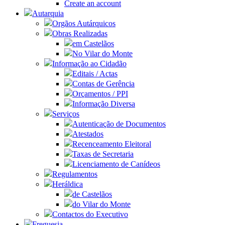
Create an account
Autarquia
Orgãos Autárquicos
Obras Realizadas
em Castelãos
No Vilar do Monte
Informação ao Cidadão
Editais / Actas
Contas de Gerência
Orçamentos / PPI
Informação Diversa
Serviços
Autenticação de Documentos
Atestados
Recenceamento Eleitoral
Taxas de Secretaria
Licenciamento de Canídeos
Regulamentos
Heráldica
de Castelãos
do Vilar do Monte
Contactos do Executivo
Freguesia