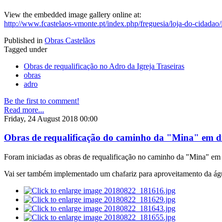
View the embedded image gallery online at:
http://www.fcastelaos-vmonte.pt/index.php/freguesia/loja-do-cidadao
Published in
Obras Castelãos
Tagged under
Obras de requalificação no Adro da Igreja Traseiras
obras
adro
Be the first to comment!
Read more...
Friday, 24 August 2018 00:00
Obras de requalificação do caminho da "Mina" em di
Foram iniciadas as obras de requalificação no caminho da "Mina" em 
Vai ser também implementado um chafariz para aproveitamento da água