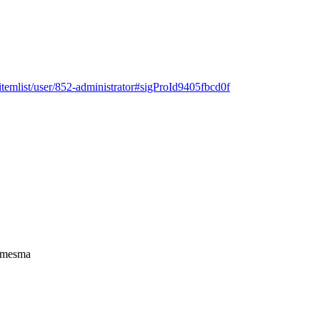
itemlist/user/852-administrator#sigProId9405fbcd0f
a mesma