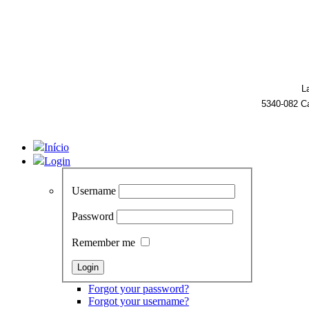
L
5340-082 C
Início
Login
Username
Password
Remember me
Forgot your password?
Forgot your username?