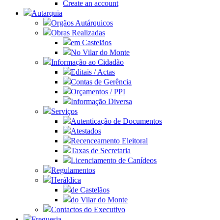
Create an account
Autarquia
Orgãos Autárquicos
Obras Realizadas
em Castelãos
No Vilar do Monte
Informação ao Cidadão
Editais / Actas
Contas de Gerência
Orçamentos / PPI
Informação Diversa
Serviços
Autenticação de Documentos
Atestados
Recenceamento Eleitoral
Taxas de Secretaria
Licenciamento de Canídeos
Regulamentos
Heráldica
de Castelãos
do Vilar do Monte
Contactos do Executivo
Freguesia