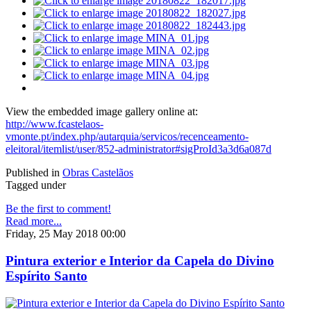
View the embedded image gallery online at:
http://www.fcastelaos-
vmonte.pt/index.php/autarquia/servicos/recenceamento-
eleitoral/itemlist/user/852-administrator#sigProId3a3d6a087d
Published in
Obras Castelãos
Tagged under
Be the first to comment!
Read more...
Friday, 25 May 2018 00:00
Pintura exterior e Interior da Capela do Divino
Espírito Santo