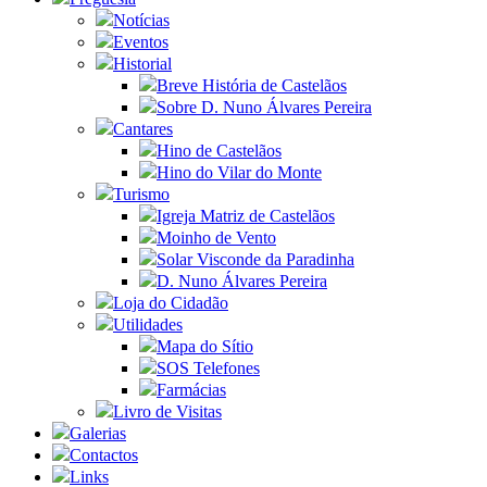
Notícias
Eventos
Historial
Breve História de Castelãos
Sobre D. Nuno Álvares Pereira
Cantares
Hino de Castelãos
Hino do Vilar do Monte
Turismo
Igreja Matriz de Castelãos
Moinho de Vento
Solar Visconde da Paradinha
D. Nuno Álvares Pereira
Loja do Cidadão
Utilidades
Mapa do Sítio
SOS Telefones
Farmácias
Livro de Visitas
Galerias
Contactos
Links