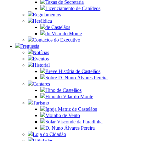
Taxas de Secretaria
Licenciamento de Canídeos
Regulamentos
Heráldica
de Castelãos
do Vilar do Monte
Contactos do Executivo
Freguesia
Notícias
Eventos
Historial
Breve História de Castelãos
Sobre D. Nuno Álvares Pereira
Cantares
Hino de Castelãos
Hino do Vilar do Monte
Turismo
Igreja Matriz de Castelãos
Moinho de Vento
Solar Visconde da Paradinha
D. Nuno Álvares Pereira
Loja do Cidadão
Utilidades