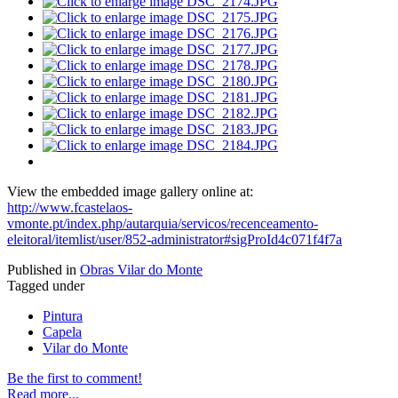
View the embedded image gallery online at:
http://www.fcastelaos-
vmonte.pt/index.php/autarquia/servicos/recenceamento-
eleitoral/itemlist/user/852-administrator#sigProId4c071f4f7a
Published in
Obras Vilar do Monte
Tagged under
Pintura
Capela
Vilar do Monte
Be the first to comment!
Read more...