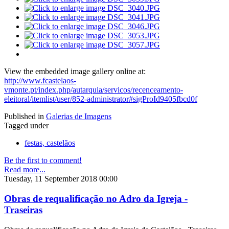
View the embedded image gallery online at:
http://www.fcastelaos-
vmonte.pt/index.php/autarquia/servicos/recenceamento-
eleitoral/itemlist/user/852-administrator#sigProId9405fbcd0f
Published in
Galerias de Imagens
Tagged under
festas, castelãos
Be the first to comment!
Read more...
Tuesday, 11 September 2018 00:00
Obras de requalificação no Adro da Igreja -
Traseiras