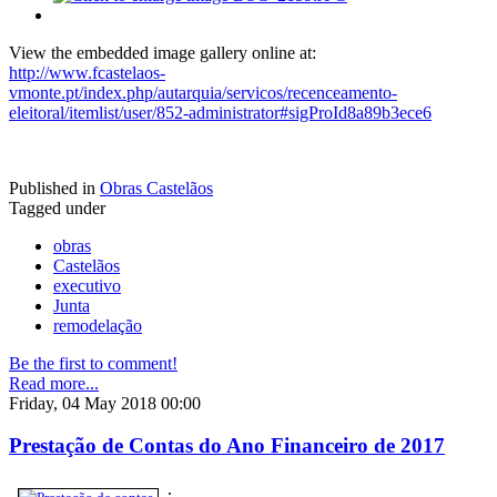
View the embedded image gallery online at:
http://www.fcastelaos-
vmonte.pt/index.php/autarquia/servicos/recenceamento-
eleitoral/itemlist/user/852-administrator#sigProId8a89b3ece6
Published in
Obras Castelãos
Tagged under
obras
Castelãos
executivo
Junta
remodelação
Be the first to comment!
Read more...
Friday, 04 May 2018 00:00
Prestação de Contas do Ano Financeiro de 2017
.