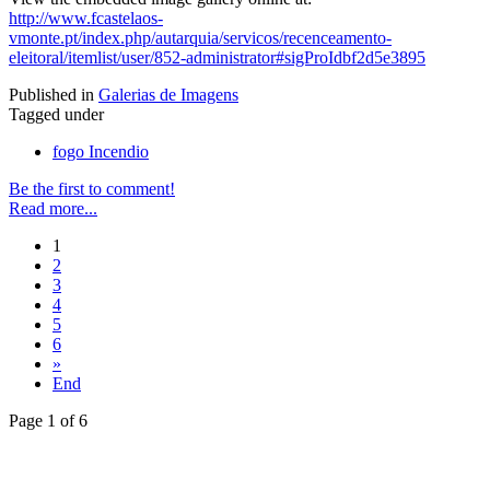
http://www.fcastelaos-
vmonte.pt/index.php/autarquia/servicos/recenceamento-
eleitoral/itemlist/user/852-administrator#sigProIdbf2d5e3895
Published in
Galerias de Imagens
Tagged under
fogo Incendio
Be the first to comment!
Read more...
1
2
3
4
5
6
»
End
Page 1 of 6