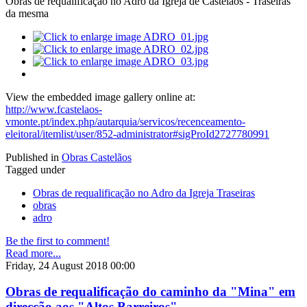
Obras de requalificação no Adro da Igreja de Castelãos - Traseiras
da mesma
View the embedded image gallery online at:
http://www.fcastelaos-
vmonte.pt/index.php/autarquia/servicos/recenceamento-
eleitoral/itemlist/user/852-administrator#sigProId2727780991
Published in
Obras Castelãos
Tagged under
Obras de requalificação no Adro da Igreja Traseiras
obras
adro
Be the first to comment!
Read more...
Friday, 24 August 2018 00:00
Obras de requalificação do caminho da "Mina" em
direcção aos "Altos Barreiros"