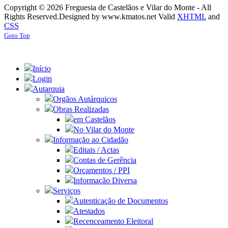
Copyright © 2026 Freguesia de Castelãos e Vilar do Monte - All
Rights Reserved.
Designed by www.kmatos.net
Valid
XHTML
and
CSS
Goto Top
Início
Login
Autarquia
Orgãos Autárquicos
Obras Realizadas
em Castelãos
No Vilar do Monte
Informação ao Cidadão
Editais / Actas
Contas de Gerência
Orçamentos / PPI
Informação Diversa
Serviços
Autenticação de Documentos
Atestados
Recenceamento Eleitoral