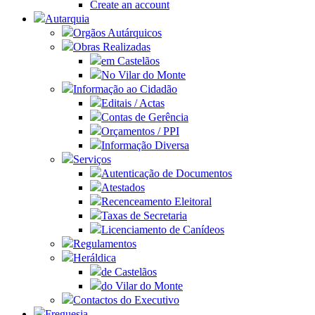
Create an account
Autarquia
Orgãos Autárquicos
Obras Realizadas
em Castelãos
No Vilar do Monte
Informação ao Cidadão
Editais / Actas
Contas de Gerência
Orçamentos / PPI
Informação Diversa
Serviços
Autenticação de Documentos
Atestados
Recenceamento Eleitoral
Taxas de Secretaria
Licenciamento de Canídeos
Regulamentos
Heráldica
de Castelãos
do Vilar do Monte
Contactos do Executivo
Freguesia