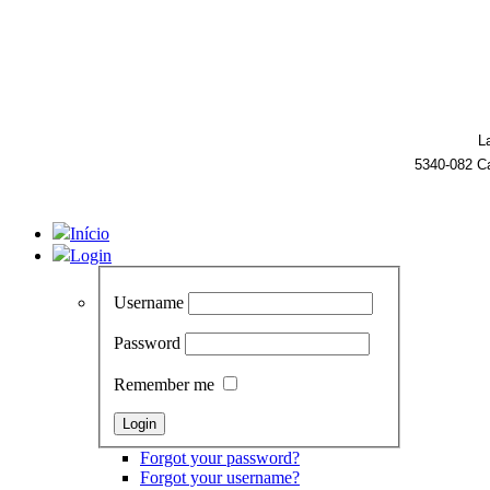
L
5340-082 C
Início
Login
Username
Password
Remember me
Forgot your password?
Forgot your username?