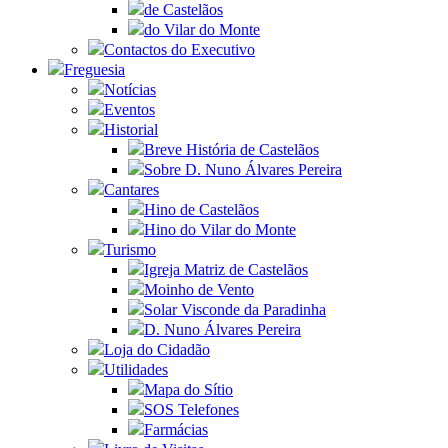
de Castelãos
do Vilar do Monte
Contactos do Executivo
Freguesia
Notícias
Eventos
Historial
Breve História de Castelãos
Sobre D. Nuno Álvares Pereira
Cantares
Hino de Castelãos
Hino do Vilar do Monte
Turismo
Igreja Matriz de Castelãos
Moinho de Vento
Solar Visconde da Paradinha
D. Nuno Álvares Pereira
Loja do Cidadão
Utilidades
Mapa do Sítio
SOS Telefones
Farmácias