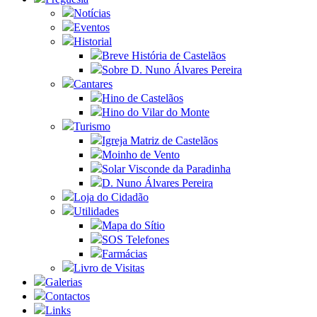
Notícias
Eventos
Historial
Breve História de Castelãos
Sobre D. Nuno Álvares Pereira
Cantares
Hino de Castelãos
Hino do Vilar do Monte
Turismo
Igreja Matriz de Castelãos
Moinho de Vento
Solar Visconde da Paradinha
D. Nuno Álvares Pereira
Loja do Cidadão
Utilidades
Mapa do Sítio
SOS Telefones
Farmácias
Livro de Visitas
Galerias
Contactos
Links