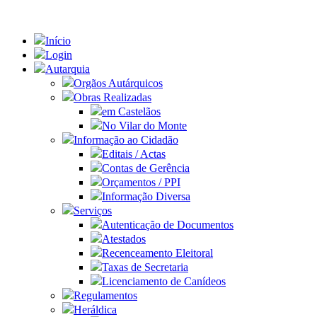
Início
Login
Autarquia
Orgãos Autárquicos
Obras Realizadas
em Castelãos
No Vilar do Monte
Informação ao Cidadão
Editais / Actas
Contas de Gerência
Orçamentos / PPI
Informação Diversa
Serviços
Autenticação de Documentos
Atestados
Recenceamento Eleitoral
Taxas de Secretaria
Licenciamento de Canídeos
Regulamentos
Heráldica