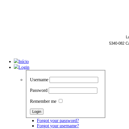
L
5340-082 C
Início
Login
Username
Password
Remember me
Forgot your password?
Forgot your username?