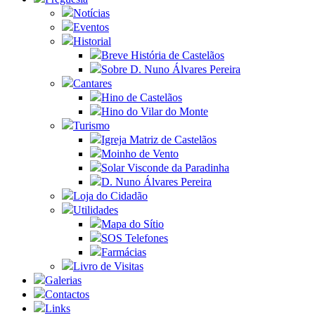
Notícias
Eventos
Historial
Breve História de Castelãos
Sobre D. Nuno Álvares Pereira
Cantares
Hino de Castelãos
Hino do Vilar do Monte
Turismo
Igreja Matriz de Castelãos
Moinho de Vento
Solar Visconde da Paradinha
D. Nuno Álvares Pereira
Loja do Cidadão
Utilidades
Mapa do Sítio
SOS Telefones
Farmácias
Livro de Visitas
Galerias
Contactos
Links