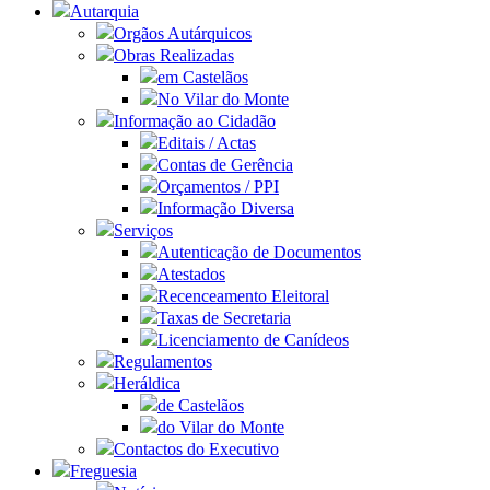
Autarquia
Orgãos Autárquicos
Obras Realizadas
em Castelãos
No Vilar do Monte
Informação ao Cidadão
Editais / Actas
Contas de Gerência
Orçamentos / PPI
Informação Diversa
Serviços
Autenticação de Documentos
Atestados
Recenceamento Eleitoral
Taxas de Secretaria
Licenciamento de Canídeos
Regulamentos
Heráldica
de Castelãos
do Vilar do Monte
Contactos do Executivo
Freguesia