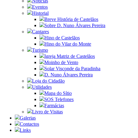
Notícias
Eventos
Historial
Breve História de Castelãos
Sobre D. Nuno Álvares Pereira
Cantares
Hino de Castelãos
Hino do Vilar do Monte
Turismo
Igreja Matriz de Castelãos
Moinho de Vento
Solar Visconde da Paradinha
D. Nuno Álvares Pereira
Loja do Cidadão
Utilidades
Mapa do Sítio
SOS Telefones
Farmácias
Livro de Visitas
Galerias
Contactos
Links