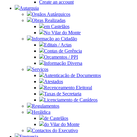
Create an account
Autarquia
Orgãos Autárquicos
Obras Realizadas
em Castelãos
No Vilar do Monte
Informação ao Cidadão
Editais / Actas
Contas de Gerência
Orçamentos / PPI
Informação Diversa
Serviços
Autenticação de Documentos
Atestados
Recenceamento Eleitoral
Taxas de Secretaria
Licenciamento de Canídeos
Regulamentos
Heráldica
de Castelãos
do Vilar do Monte
Contactos do Executivo
Freguesia