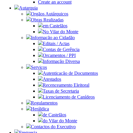
Create an account
Autarquia
Orgãos Autárquicos
Obras Realizadas
em Castelãos
No Vilar do Monte
Informação ao Cidadão
Editais / Actas
Contas de Gerência
Orçamentos / PPI
Informação Diversa
Serviços
Autenticação de Documentos
Atestados
Recenceamento Eleitoral
Taxas de Secretaria
Licenciamento de Canídeos
Regulamentos
Heráldica
de Castelãos
do Vilar do Monte
Contactos do Executivo
Freguesia