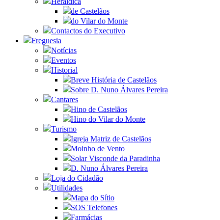
Heráldica
de Castelãos
do Vilar do Monte
Contactos do Executivo
Freguesia
Notícias
Eventos
Historial
Breve História de Castelãos
Sobre D. Nuno Álvares Pereira
Cantares
Hino de Castelãos
Hino do Vilar do Monte
Turismo
Igreja Matriz de Castelãos
Moinho de Vento
Solar Visconde da Paradinha
D. Nuno Álvares Pereira
Loja do Cidadão
Utilidades
Mapa do Sítio
SOS Telefones
Farmácias