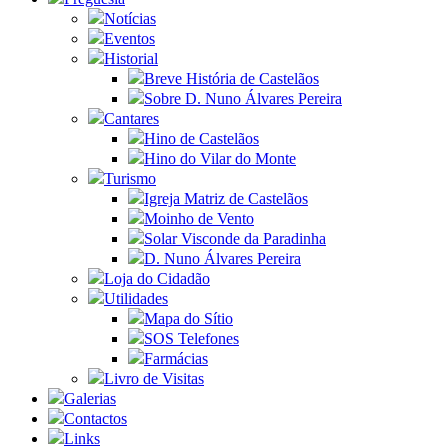
Notícias
Eventos
Historial
Breve História de Castelãos
Sobre D. Nuno Álvares Pereira
Cantares
Hino de Castelãos
Hino do Vilar do Monte
Turismo
Igreja Matriz de Castelãos
Moinho de Vento
Solar Visconde da Paradinha
D. Nuno Álvares Pereira
Loja do Cidadão
Utilidades
Mapa do Sítio
SOS Telefones
Farmácias
Livro de Visitas
Galerias
Contactos
Links