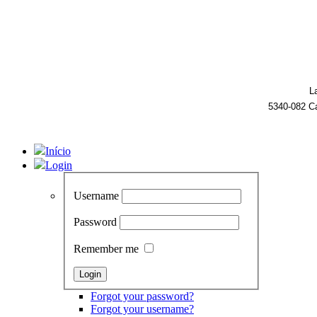
L
5340-082 C
Início
Login
Username
Password
Remember me
Forgot your password?
Forgot your username?