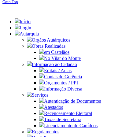
Goto Top
Início
Login
Autarquia
Orgãos Autárquicos
Obras Realizadas
em Castelãos
No Vilar do Monte
Informação ao Cidadão
Editais / Actas
Contas de Gerência
Orçamentos / PPI
Informação Diversa
Serviços
Autenticação de Documentos
Atestados
Recenceamento Eleitoral
Taxas de Secretaria
Licenciamento de Canídeos
Regulamentos