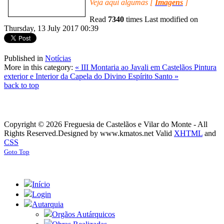
Veja aqui algumas [
Imagens
]
Read
7340
times
Last modified on
Thursday, 13 July 2017 00:39
Published in
Notícias
More in this category:
« III Montaria ao Javali em Castelãos
Pintura
exterior e Interior da Capela do Divino Espírito Santo »
back to top
Copyright © 2026 Freguesia de Castelãos e Vilar do Monte - All
Rights Reserved.
Designed by www.kmatos.net
Valid
XHTML
and
CSS
Goto Top
Início
Login
Autarquia
Orgãos Autárquicos