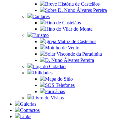
Breve História de Castelãos
Sobre D. Nuno Álvares Pereira
Cantares
Hino de Castelãos
Hino do Vilar do Monte
Turismo
Igreja Matriz de Castelãos
Moinho de Vento
Solar Visconde da Paradinha
D. Nuno Álvares Pereira
Loja do Cidadão
Utilidades
Mapa do Sítio
SOS Telefones
Farmácias
Livro de Visitas
Galerias
Contactos
Links