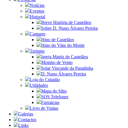
Notícias
Eventos
Historial
Breve História de Castelãos
Sobre D. Nuno Álvares Pereira
Cantares
Hino de Castelãos
Hino do Vilar do Monte
Turismo
Igreja Matriz de Castelãos
Moinho de Vento
Solar Visconde da Paradinha
D. Nuno Álvares Pereira
Loja do Cidadão
Utilidades
Mapa do Sítio
SOS Telefones
Farmácias
Livro de Visitas
Galerias
Contactos
Links