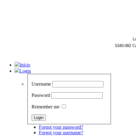
L
5340-082 C
Início
Login
Username
Password
Remember me
Forgot your password?
Forgot your username?