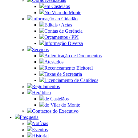
Obras Realizadas
em Castelãos
No Vilar do Monte
Informação ao Cidadão
Editais / Actas
Contas de Gerência
Orçamentos / PPI
Informação Diversa
Serviços
Autenticação de Documentos
Atestados
Recenceamento Eleitoral
Taxas de Secretaria
Licenciamento de Canídeos
Regulamentos
Heráldica
de Castelãos
do Vilar do Monte
Contactos do Executivo
Freguesia
Notícias
Eventos
Historial