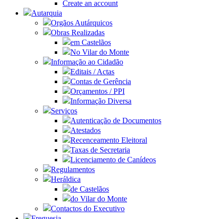
Create an account
Autarquia
Orgãos Autárquicos
Obras Realizadas
em Castelãos
No Vilar do Monte
Informação ao Cidadão
Editais / Actas
Contas de Gerência
Orçamentos / PPI
Informação Diversa
Serviços
Autenticação de Documentos
Atestados
Recenceamento Eleitoral
Taxas de Secretaria
Licenciamento de Canídeos
Regulamentos
Heráldica
de Castelãos
do Vilar do Monte
Contactos do Executivo
Freguesia