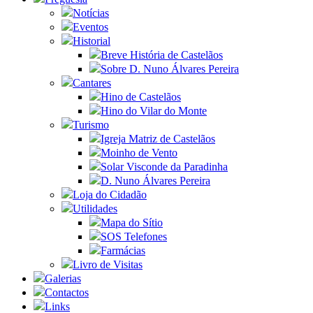
Notícias
Eventos
Historial
Breve História de Castelãos
Sobre D. Nuno Álvares Pereira
Cantares
Hino de Castelãos
Hino do Vilar do Monte
Turismo
Igreja Matriz de Castelãos
Moinho de Vento
Solar Visconde da Paradinha
D. Nuno Álvares Pereira
Loja do Cidadão
Utilidades
Mapa do Sítio
SOS Telefones
Farmácias
Livro de Visitas
Galerias
Contactos
Links