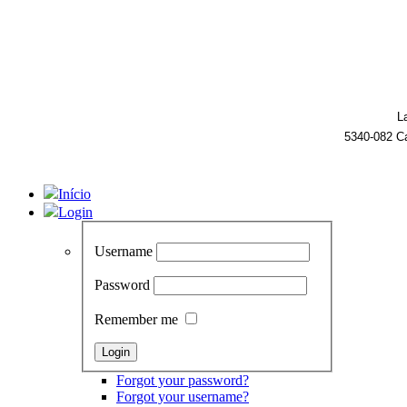
L
5340-082 C
Início
Login
Username
Password
Remember me
Forgot your password?
Forgot your username?