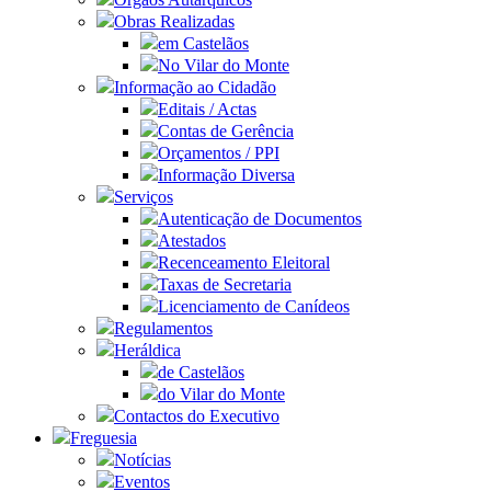
Obras Realizadas
em Castelãos
No Vilar do Monte
Informação ao Cidadão
Editais / Actas
Contas de Gerência
Orçamentos / PPI
Informação Diversa
Serviços
Autenticação de Documentos
Atestados
Recenceamento Eleitoral
Taxas de Secretaria
Licenciamento de Canídeos
Regulamentos
Heráldica
de Castelãos
do Vilar do Monte
Contactos do Executivo
Freguesia
Notícias
Eventos