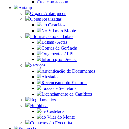
Create an account
Autarquia
Orgãos Autárquicos
Obras Realizadas
em Castelãos
No Vilar do Monte
Informação ao Cidadão
Editais / Actas
Contas de Gerência
Orçamentos / PPI
Informação Diversa
Serviços
Autenticação de Documentos
Atestados
Recenceamento Eleitoral
Taxas de Secretaria
Licenciamento de Canídeos
Regulamentos
Heráldica
de Castelãos
do Vilar do Monte
Contactos do Executivo
Freguesia