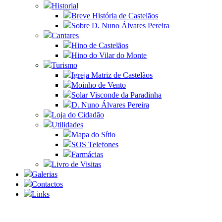
Historial
Breve História de Castelãos
Sobre D. Nuno Álvares Pereira
Cantares
Hino de Castelãos
Hino do Vilar do Monte
Turismo
Igreja Matriz de Castelãos
Moinho de Vento
Solar Visconde da Paradinha
D. Nuno Álvares Pereira
Loja do Cidadão
Utilidades
Mapa do Sítio
SOS Telefones
Farmácias
Livro de Visitas
Galerias
Contactos
Links