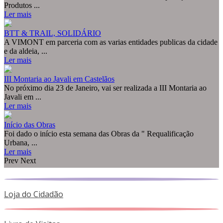
Produtos ...
Ler mais
BTT & TRAIL, SOLIDÁRIO
A VIMONT em parceria com as varias entidades publicas da cidade
e da aldeia, ...
Ler mais
III Montaria ao Javali em Castelãos
No próximo dia 23 de Janeiro, vai ser realizada a III Montaria ao
Javali em ...
Ler mais
Início das Obras
Foi dado o início esta semana das Obras da " Requalificação
Urbana, ...
Ler mais
Prev
Next
Loja do Cidadão