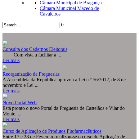
Câmara Municipal de Bragança
Câmara Municipal Macedo de
Cavaleiros
0
© Free
Joomla! 3 Modules
- by
VinaGecko.com
Consulta dos Cadernos Eleitorais
Com vista a facilitar a ...
Ler mais
Reorganização de Freguesias
A Assembleia da República aprovou a Lei n.º 56/2012, de 8 de
novembro e Lei ...
Ler mais
Novo Portal Web
Está pronto o novo Portal da Freguesia de Castelãos e Vilar do
Monte. ...
Ler mais
Curso de Aplicação de Produtos Fitofarmacêuticos
Entre 17 e 28 de Fevereiro realizou-se o curso de Aplicação de